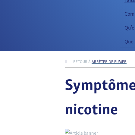
Comm
Toggle navigation
Qu’e
Que 
RETOUR À
ARRÊTER DE FUMER
Symptômes 
nicotine