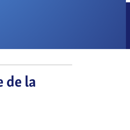
Où les trouver ?
uestions
st
nous
 vos chances
 de la