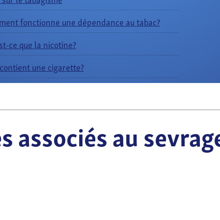
ent fonctionne une dépendance au tabac?
Home
Foire aux q
st-ce que la nicotine?
Faites le te
contient une cigarette?
Contactez-
Augmentez
associés au sevrage