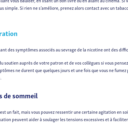
lant vous balader, en lisant un bon livre ou en allant au cinéma. Si 
us simple. Si rien ne s’améliore, prenez alors contact avec un taba
ration
t des symptômes associés au sevrage de la nicotine ont des difficu
 du soutien auprès de votre patron et de vos collègues si vous pense
ymptômes ne durent que quelques jours et une fois que vous ne fumez 
.
s de sommeil
est un fait, mais vous pouvez ressentir une certaine agitation en s
xation peuvent aider à soulager les tensions excessives et à facilit